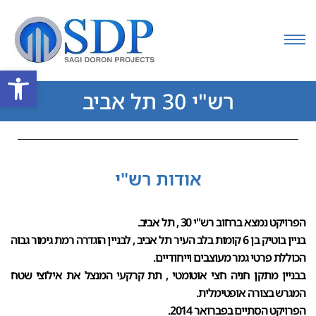
פתח סרגל
רש"י 30 תל אביב
אודות רש"י
הפרויקט נמצא ברחוב רש"י 30 , תל אביב.
בניין בוטיק בן 6 קומות בלב העיר תל אביב , לבניין הוגדרה רמת גימור גבוה
הכוללת פרטי גמר מעוצבים וייחודיים.
בבניין מתקן חניה חצי אוטומטי , תת קרקעי המנצל את אילוצי שטח
המגרש בצורה אופטימלית.
הפרויקט הסתיים בפברואר 2014.