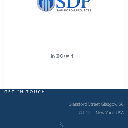
Lorem ipsum dolor sit amet, consectetur adipisicing elit, sed
do eiusmod tempor incididunt ut labore et dolore magna
aliqua. Ut enim ad minim veniam
GET IN TOUCH
56 Glassford Street Glasgow
G1 1UL, New York, USA