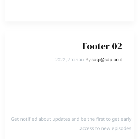
Footer 02
sagi@sdp.co.il
By
,
נובמבר 2, 2022
Newsletter Signup
Get notified about updates and be the first to get early
access to new episodes.